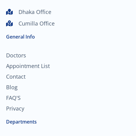
u
c
s
n
t
e
t
k
Dhaka Office
u
b
a
e
Cumilla Office
b
o
g
d
e
o
r
i
General Info
k
a
n
-
m
f
Doctors
Appointment List
Contact
Blog
FAQ'S
Privacy
Departments