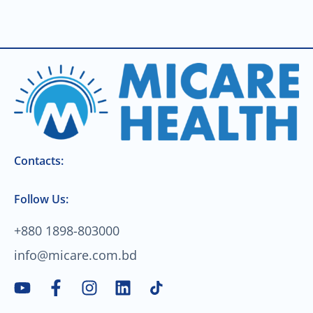
Contacts:
Follow Us:
+880 1898-803000
info@micare.com.bd
Y
F
I
L
o
a
n
i